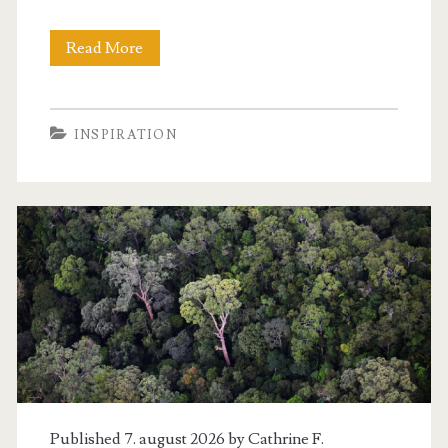
Find
Read More
de
bedste
INSPIRATION
produkter
på
blogsiden
hos
kidsnbaby
Published 7. august 2026 by
Cathrine F.