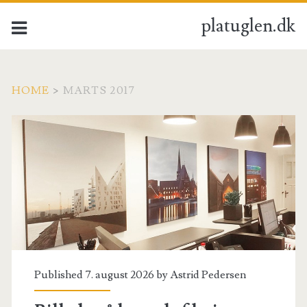
platuglen.dk
HOME
>
MARTS 2017
Måned:
<span>marts
2017</span>
Published 7. august 2026 by
Astrid Pedersen