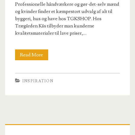
Professionelle håndværkere og gør-det-selv mænd
og kvinder finder et kæmpestort udvalg af alt til
byggeri, hus og have hos TGKSHOP. Hos
Trægården Kås tilbyder man kunderne
kvalitetsmaterialer til lave priser,…
Alt
Read More
til
byggeri,
INSPIRATION
hus
og
have
Primary
for
den