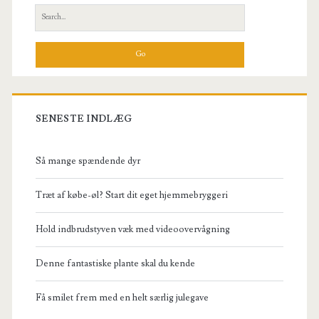
Sidebar
Search
professionelle
for:
håndværker
og
gør-
det-
SENESTE INDLÆG
selv
Så mange spændende dyr
manden
Træt af købe-øl? Start dit eget hjemmebryggeri
Hold indbrudstyven væk med videoovervågning
Denne fantastiske plante skal du kende
Få smilet frem med en helt særlig julegave