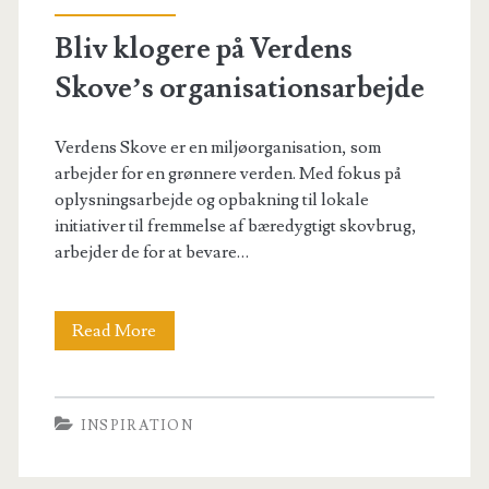
Bliv klogere på Verdens
Skove’s organisationsarbejde
Verdens Skove er en miljøorganisation, som
arbejder for en grønnere verden. Med fokus på
oplysningsarbejde og opbakning til lokale
initiativer til fremmelse af bæredygtigt skovbrug,
arbejder de for at bevare…
Bliv
Read More
klogere
på
INSPIRATION
Verdens
Skove’s