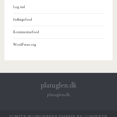
Log ind
Indlægsfeed
Kommentarfeed
WordPress.org
platuglen.dk
platuglen.dk
IGNITE WORDPRESS THEME
BY COMPETE