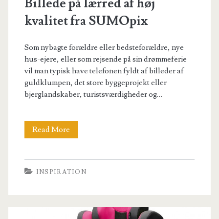
Billede på lærred af høj
kvalitet fra SUMOpix
Som nybagte forældre eller bedsteforældre, nye
hus-ejere, eller som rejsende på sin drømmeferie
vil man typisk have telefonen fyldt af billeder af
guldklumpen, det store byggeprojekt eller
bjerglandskaber, turistsværdigheder og…
Billede
Read More
på
lærred
INSPIRATION
af
høj
kvalitet