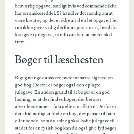
besværlig opgave, særligt hvis vedkommende ikke
har en ønskeseddel. Så handler det nemlig om at
være kreativ, og det er ikke altid en let opgave. Her
i artiklen giver vi dig derfor inspiration til, hvad du
kan give i julegave, når du ønsker, at smilet skal
frem.
Bøger til læsehesten
Rigtig mange danskere nyder at sætte sig med en
god bog. Derfor er bøger også den oplagte
julegave. En anden grund til at bøger er en god
løsning, er at der findes bøger, der berører
alverdens emner – faktuelle som fiktive. Derfor er
det altid muligt at finde en bog, der passer til ham
eller hende, som du står og skal købe julegave til. I
stedet for en fysisk bog kan du også give lydbøger