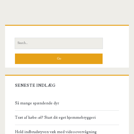
Primary
Sidebar
Search
for:
SENESTE INDLÆG
Så mange spændende dyr
Træt af købe-øl? Start dit eget hjemmebryggeri
Hold indbrudstyven væk med videoovervågning