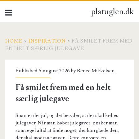
platuglen.dk
HOME
>
INSPIRATION
>
FÅ SMILET FREM MED
EN HELT SÆRLIG JULEGAVE
Published 6. august 2026 by
Renee Mikkelsen
Få smilet frem med en helt
særlig julegave
Snart er det jul, og det betyder, at der skal købes
julegaver. Når man køber julegaver, ønsker man
som regel altid at finde noget, der kan glæde den,
der skal modtage gaven. Dette kan være en