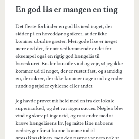
En god lås er mangen en ting
Det fleste forbinder en god lås med noget, der
sidder på en hoveddør og sikrer, at der ikke
kommer ubudne gæster. Men gode låse er meget
mere end det, for mit vedkommende er det for
eksempel også en rigtig god hængelås til
haveskuret. En der kan tåle vind og vejr, så jeg ikke
kommer ud til noget, der er rustet fast, og samtidig
en, der sikrer, der ikke kommer nogen ind og roder
rundt og stjæler cyklerne eller andet.
Jeg havde prøvet mit held med en fra det lokale
supermarked, og det var ingen succes. Nøglen blev
vind og skæv på ingen tid, og rust endte med at
kræve hængelåsens liv. Jeg måtte låne naboens
nedstryger for at kunne komme ind til
græsslåmaskinen, men den rustne var nem nok at