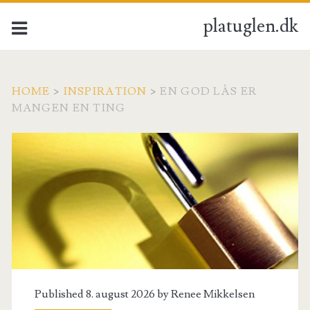
platuglen.dk
HOME
>
INSPIRATION
>
EN GOD LÅS ER
MANGEN EN TING
Published 8. august 2026 by
Renee Mikkelsen