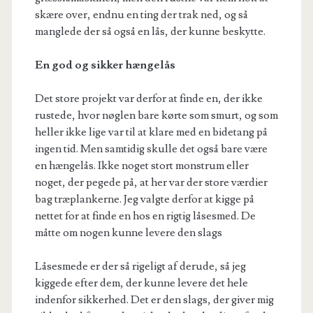
skære over, endnu en ting der trak ned, og så
manglede der så også en lås, der kunne beskytte.
En god og sikker hængelås
Det store projekt var derfor at finde en, der ikke
rustede, hvor nøglen bare kørte som smurt, og som
heller ikke lige var til at klare med en bidetang på
ingen tid. Men samtidig skulle det også bare være
en hængelås. Ikke noget stort monstrum eller
noget, der pegede på, at her var der store værdier
bag træplankerne. Jeg valgte derfor at kigge på
nettet for at finde en hos en rigtig låsesmed. De
måtte om nogen kunne levere den slags
Låsesmede er der så rigeligt af derude, så jeg
kiggede efter dem, der kunne levere det hele
indenfor sikkerhed. Det er den slags, der giver mig